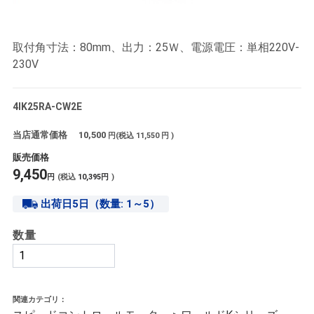
取付角寸法：80mm、出力：25Ｗ、電源電圧：単相220V-
230V
4IK25RA-CW2E
当店通常価格
10,500
円(税込
11,550
円 )
販売価格
9,450
円
(税込
10,395
円
)
出荷日5日（数量: 1～5）
数量
関連カテゴリ：