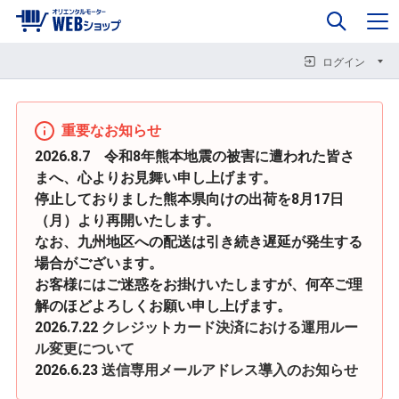
0
企業情報
カート
閉じる
閉じる
閉じる
ログイン
重要なお知らせ
2026.8.7 令和8年熊本地震の被害に遭われた皆さ
まへ、心よりお見舞い申し上げます。
停止しておりました熊本県向けの出荷を8月17日
（月）より再開いたします。
なお、九州地区への配送は引き続き遅延が発生する
場合がございます。
お客様にはご迷惑をお掛けいたしますが、何卒ご理
解のほどよろしくお願い申し上げます。
2026.7.22
クレジットカード決済における運用ルー
ル変更について
2026.6.23
送信専用メールアドレス導入のお知らせ