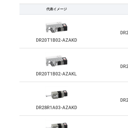
代表イメージ
DR
DR20T1B02-AZAKD
DR
DR20T1B02-AZAKL
DR
DR28R1A03-AZAKD