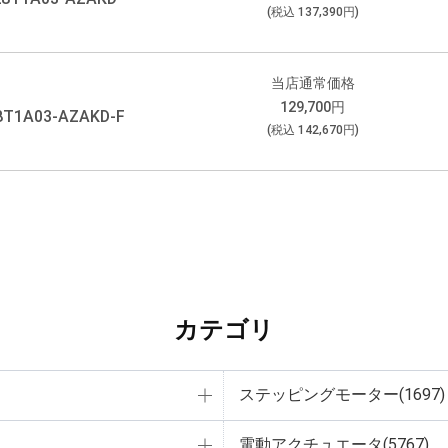
(税込
137,390
円)
当店通常価格
129,700
円
8T1A03-AZAKD-F
(税込
142,670
円)
カテゴリ
ステッピングモーター(1697)
電動アクチュエータ(5767)