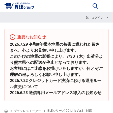
0
企業情報
カート
閉じる
閉じる
閉じる
ログイン
重要なお知らせ
2026.7.29 令和8年熊本地震の被害に遭われた皆さ
まへ、心よりお見舞い申し上げます。
このたびの地震の影響により、7/30（木）出荷分よ
り熊本県への配送が停止となっております。
お客様にはご迷惑をお掛けいたしますが、何とぞご
理解の程よろしくお願い申し上げます。
2026.7.22
クレジットカード決済における運用ルー
ル変更について
2026.6.23
送信専用メールアドレス導入のお知らせ
BLEシリーズ CC-Link Ver.1.1対応
ブラシレスモーター