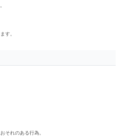
す。
します。
るおそれのある行為。