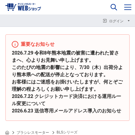
0
企業情報
カート
閉じる
閉じる
閉じる
ログイン
重要なお知らせ
2026.7.29 令和8年熊本地震の被害に遭われた皆さ
まへ、心よりお見舞い申し上げます。
このたびの地震の影響により、7/30（木）出荷分よ
り熊本県への配送が停止となっております。
お客様にはご迷惑をお掛けいたしますが、何とぞご
理解の程よろしくお願い申し上げます。
2026.7.22
クレジットカード決済における運用ルー
ル変更について
2026.6.23
送信専用メールアドレス導入のお知らせ
BLSシリーズ
ブラシレスモーター