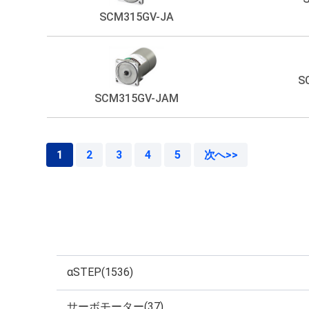
SCM315GV-JA
S
SCM315GV-JAM
1
2
3
4
5
次へ>>
αSTEP(1536)
サーボモーター(37)