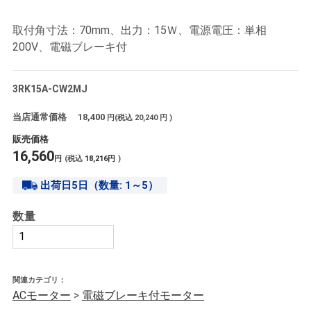
取付角寸法：70mm、出力：15Ｗ、電源電圧：単相
200V、電磁ブレーキ付
3RK15A-CW2MJ
当店通常価格
18,400
円(税込
20,240
円 )
販売価格
16,560
円
(税込
18,216
円
)
出荷日5日（数量: 1～5）
数量
関連カテゴリ：
ACモーター
>
電磁ブレーキ付モーター