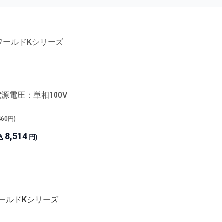
ワールドKシリーズ
源電圧：単相100V
460
円)
8,514
込
円)
ールドKシリーズ