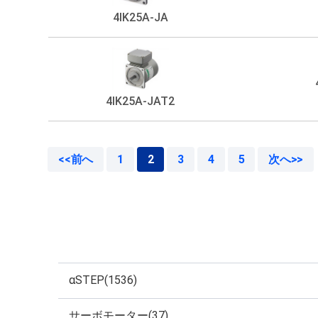
4IK25A-JA
4IK25A-JAT2
<<前へ
1
2
3
4
5
次へ>>
αSTEP(1536)
サーボモーター(37)