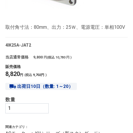
取付角寸法：80mm、出力：25Ｗ、電源電圧：単相100V
4IK25A-JAT2
当店通常価格
9,800
円(税込
10,780
円 )
販売価格
8,820
円
(税込
9,702
円
)
出荷日10日（数量: 1～20）
数量
関連カテゴリ：