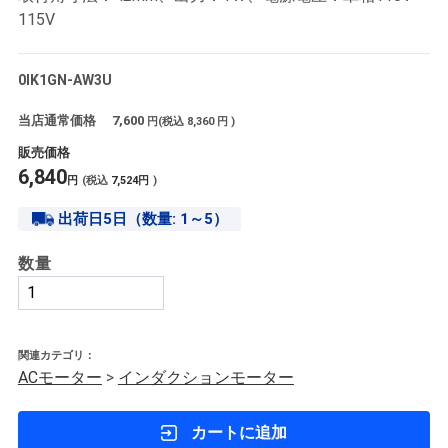
115V
0IK1GN-AW3U
当店通常価格
7,600
円(税込
8,360
円 )
販売価格
6,840
円
(税込
7,524
円
)
出荷日5日（数量: 1～5）
数量
関連カテゴリ：
ACモーター
>
インダクションモーター
カートに追加