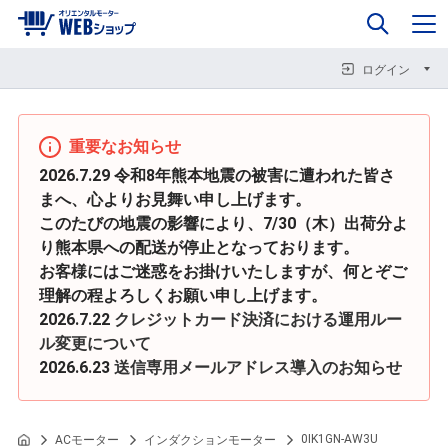
0
企業情報
カート
閉じる
閉じる
閉じる
ログイン
重要なお知らせ
2026.7.29 令和8年熊本地震の被害に遭われた皆さ
まへ、心よりお見舞い申し上げます。
このたびの地震の影響により、7/30（木）出荷分よ
り熊本県への配送が停止となっております。
お客様にはご迷惑をお掛けいたしますが、何とぞご
理解の程よろしくお願い申し上げます。
2026.7.22
クレジットカード決済における運用ルー
ル変更について
2026.6.23
送信専用メールアドレス導入のお知らせ
0IK1GN-AW3U
ACモーター
インダクションモーター