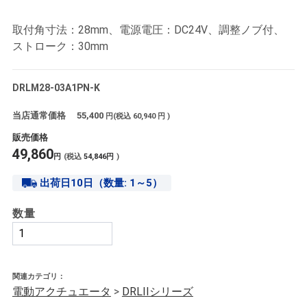
取付角寸法：28mm、電源電圧：DC24V、調整ノブ付、
ストローク：30mm
DRLM28-03A1PN-K
当店通常価格
55,400
円(税込
60,940
円 )
販売価格
49,860
円
(税込
54,846
円
)
出荷日10日（数量: 1～5）
数量
関連カテゴリ：
電動アクチュエータ
>
DRLIIシリーズ