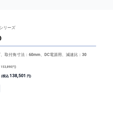
Iシリーズ
D
ズ、取付角寸法：60mm、DC電源用、減速比：30
込
153,890
円)
138,501
 (税込
円)