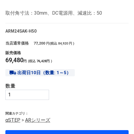
取付角寸法：30mm、DC電源用、減速比：50
ARM24SAK-H50
当店通常価格
77,200
円(税込
84,920
円 )
販売価格
69,480
円
(税込
76,428
円
)
出荷日10日（数量: 1～5）
数量
関連カテゴリ：
αSTEP
>
ARシリーズ