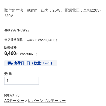
取付角寸法：80mm、出力：25Ｗ、電源電圧：単相220V-
230V
4RK25GN-CW2E
当店通常価格
9,400
円(税込
10,340
円 )
販売価格
8,460
円
(税込
9,306
円
)
出荷日5日（数量: 1～5）
数量
関連カテゴリ：
ACモーター
>
レバーシブルモーター