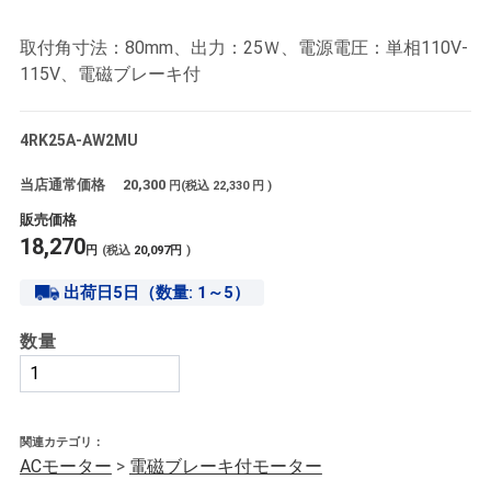
取付角寸法：80mm、出力：25Ｗ、電源電圧：単相110V-
115V、電磁ブレーキ付
4RK25A-AW2MU
当店通常価格
20,300
円(税込
22,330
円 )
販売価格
18,270
円
(税込
20,097
円
)
出荷日5日（数量: 1～5）
数量
関連カテゴリ：
ACモーター
>
電磁ブレーキ付モーター