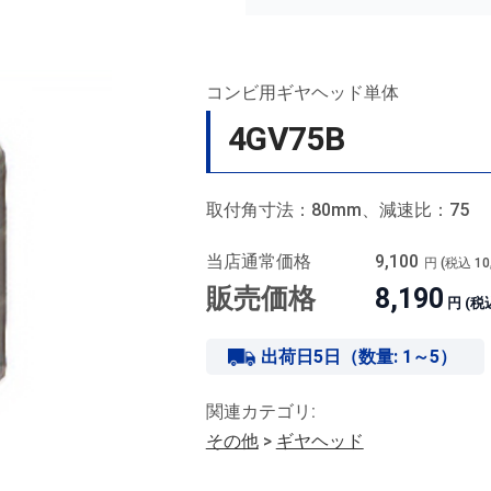
コンビ用ギヤヘッド単体
4GV75B
取付角寸法：80mm、減速比：75
当店通常価格
9,100
円 (税込
10
販売価格
8,190
円 (税
出荷日5日（数量: 1～5）
関連カテゴリ:
その他
>
ギヤヘッド