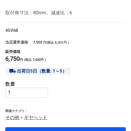
取付角寸法：80mm、減速比：6
4GV6B
当店通常価格
7,500
円(税込
8,250
円 )
販売価格
6,750
円
(税込
7,425
円
)
出荷日5日（数量: 1～5）
数量
関連カテゴリ：
その他
>
ギヤヘッド