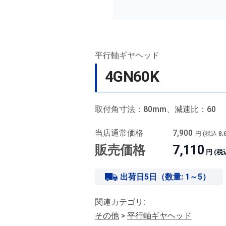
平行軸ギヤヘッド
4GN60K
取付角寸法：80mm、減速比：60
当店通常価格
7,900
円 (税込
8,
販売価格
7,110
円 (税
出荷日5日（数量: 1～5）
関連カテゴリ:
その他
>
平行軸ギヤヘッド