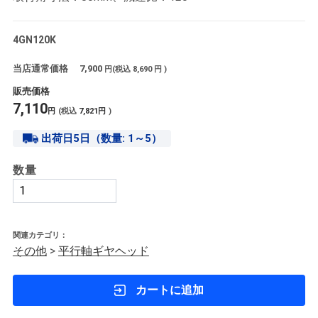
4GN120K
当店通常価格
7,900
円(税込
8,690
円 )
販売価格
7,110
円
(税込
7,821
円
)
出荷日5日（数量: 1～5）
数量
関連カテゴリ：
その他
>
平行軸ギヤヘッド
カートに追加