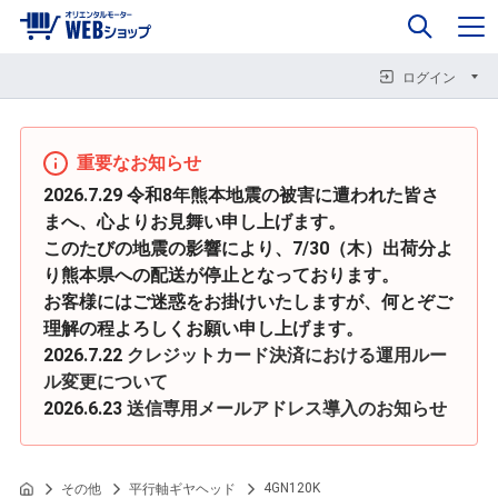
0
企業情報
カート
閉じる
閉じる
閉じる
ログイン
重要なお知らせ
2026.7.29 令和8年熊本地震の被害に遭われた皆さ
まへ、心よりお見舞い申し上げます。
このたびの地震の影響により、7/30（木）出荷分よ
り熊本県への配送が停止となっております。
お客様にはご迷惑をお掛けいたしますが、何とぞご
理解の程よろしくお願い申し上げます。
2026.7.22
クレジットカード決済における運用ルー
ル変更について
2026.6.23
送信専用メールアドレス導入のお知らせ
4GN120K
その他
平行軸ギヤヘッド