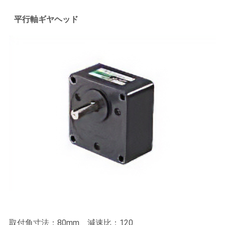
平行軸ギヤヘッド
取付角寸法：80mm、減速比：120