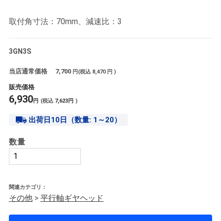
取付角寸法：70mm、減速比：3
3GN3S
当店通常価格
7,700
円(税込
8,470
円 )
販売価格
6,930
円
(税込
7,623
円
)
出荷日10日（数量: 1～20）
数量
関連カテゴリ：
その他
>
平行軸ギヤヘッド