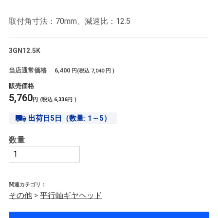
取付角寸法：70mm、減速比：12.5
3GN12.5K
当店通常価格
6,400
円(税込
7,040
円 )
販売価格
5,760
円
(税込
6,336
円
)
出荷日5日（数量: 1～5）
数量
関連カテゴリ：
その他
>
平行軸ギヤヘッド