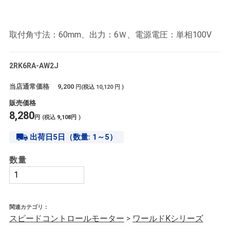
取付角寸法：60mm、出力：6Ｗ、電源電圧：単相100V
2RK6RA-AW2J
当店通常価格
9,200
円(税込
10,120
円 )
販売価格
8,280
円
(税込
9,108
円
)
出荷日5日（数量: 1～5）
数量
関連カテゴリ：
スピードコントロールモーター
>
ワールドKシリーズ