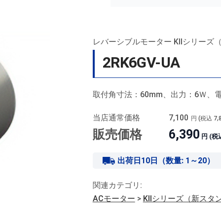
レバーシブルモーター KIIシリーズ
2RK6GV-UA
取付角寸法：60mm、出力：6Ｗ、電源
当店通常価格
7,100
円 (税込
7,
販売価格
6,390
円 (税
出荷日10日（数量: 1～20）
関連カテゴリ:
ACモーター
>
KIIシリーズ（新スタ