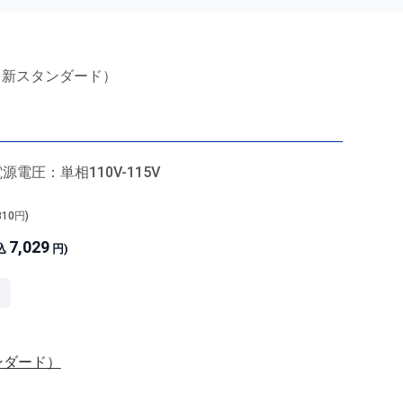
（新スタンダード）
電圧：単相110V-115V
810
円)
7,029
込
円)
ンダード）