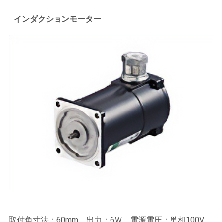
インダクションモーター
取付角寸法：60mm、出力：6Ｗ、電源電圧：単相100V