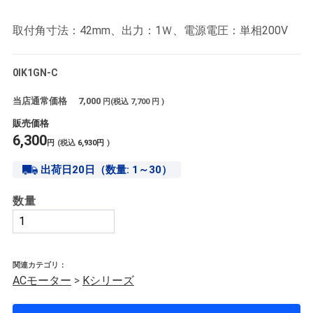
取付角寸法：42mm、出力：1Ｗ、電源電圧：単相200V
0IK1GN-C
当店通常価格
7,000
円(税込
7,700
円 )
販売価格
6,300
円
(税込
6,930
円
)
出荷日20日（数量: 1～30）
数量
関連カテゴリ：
ACモーター
>
Kシリーズ