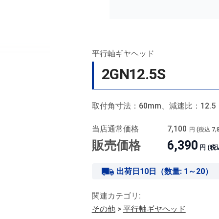
平行軸ギヤヘッド
2GN12.5S
取付角寸法：60mm、減速比：12.5
当店通常価格
7,100
円 (税込
7,
販売価格
6,390
円 (税
出荷日10日（数量: 1～20）
関連カテゴリ:
その他
>
平行軸ギヤヘッド