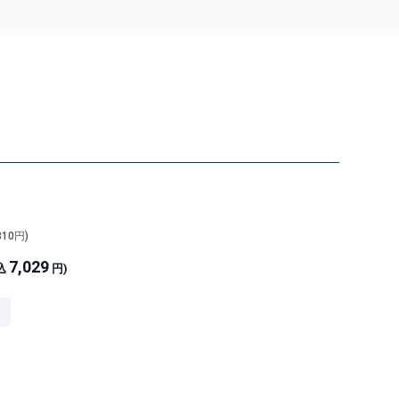
810
円)
7,029
込
円)