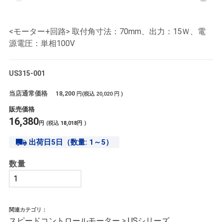
<モーター+回路> 取付角寸法：70mm、出力：15Ｗ、電
源電圧：単相100V
US315-001
当店通常価格
18,200
円(税込
20,020
円 )
販売価格
16,380
円
(税込
18,018
円
)
出荷日5日（数量: 1～5）
数量
関連カテゴリ：
スピードコントロールモーター
>
USシリーズ