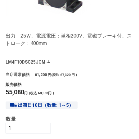
出力：25Ｗ、電源電圧：単相200V、電磁ブレーキ付、ス
トローク：400mm
LM4F10DSC25JCM-4
当店通常価格
61,200
円(税込
67,320
円 )
販売価格
55,080
円
(税込
60,588
円
)
出荷日10日（数量: 1～5）
数量