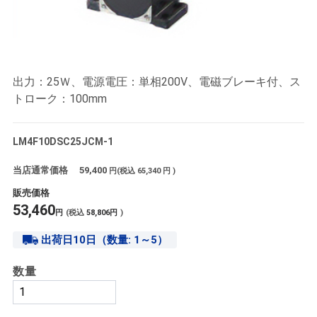
出力：25Ｗ、電源電圧：単相200V、電磁ブレーキ付、ス
トローク：100mm
LM4F10DSC25JCM-1
当店通常価格
59,400
円(税込
65,340
円 )
販売価格
53,460
円
(税込
58,806
円
)
出荷日10日（数量: 1～5）
数量