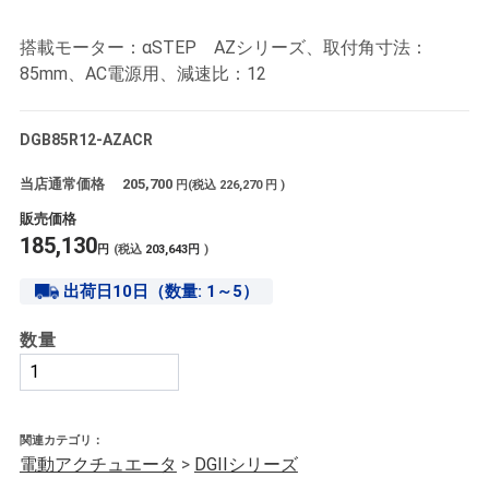
搭載モーター：αSTEP AZシリーズ、取付角寸法：
85mm、AC電源用、減速比：12
DGB85R12-AZACR
当店通常価格
205,700
円(税込
226,270
円 )
販売価格
185,130
円
(税込
203,643
円
)
出荷日10日（数量: 1～5）
数量
関連カテゴリ：
電動アクチュエータ
>
DGIIシリーズ