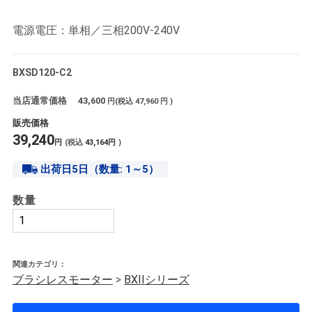
電源電圧：単相／三相200V-240V
BXSD120-C2
当店通常価格
43,600
円(税込
47,960
円 )
販売価格
39,240
円
(税込
43,164
円
)
出荷日5日（数量: 1～5）
数量
関連カテゴリ：
ブラシレスモーター
>
BXIIシリーズ