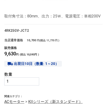
取付角寸法：80mm、出力：25Ｗ、電源電圧：単相200V
4RK25GV-JCT2
当店通常価格
10,700
円(税込
11,770
円 )
販売価格
9,630
円
(税込
10,593
円
)
出荷日10日（数量: 1～20）
数量
関連カテゴリ：
ACモーター
>
KIIシリーズ（新スタンダード）