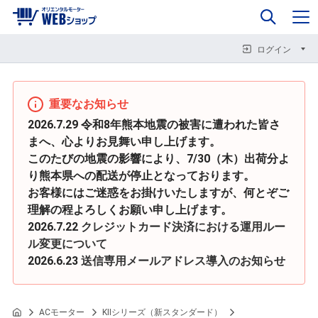
0
企業情報
カート
閉じる
閉じる
閉じる
ログイン
重要なお知らせ
2026.7.29 令和8年熊本地震の被害に遭われた皆さ
まへ、心よりお見舞い申し上げます。
このたびの地震の影響により、7/30（木）出荷分よ
り熊本県への配送が停止となっております。
お客様にはご迷惑をお掛けいたしますが、何とぞご
理解の程よろしくお願い申し上げます。
2026.7.22
クレジットカード決済における運用ルー
ル変更について
2026.6.23
送信専用メールアドレス導入のお知らせ
ACモーター
KIIシリーズ（新スタンダード）