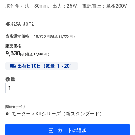
取付角寸法：80mm、出力：25Ｗ、電源電圧：単相200V
4RK25A-JCT2
当店通常価格
10,700
円(税込
11,770
円 )
販売価格
9,630
円
(税込
10,593
円
)
出荷日10日（数量: 1～20）
数量
関連カテゴリ：
ACモーター
>
KIIシリーズ（新スタンダード）
カートに追加