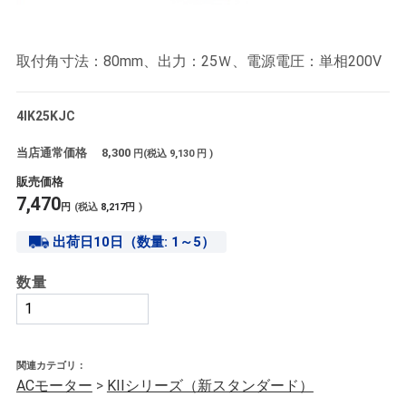
取付角寸法：80mm、出力：25Ｗ、電源電圧：単相200V
4IK25KJC
当店通常価格
8,300
円(税込
9,130
円 )
販売価格
7,470
円
(税込
8,217
円
)
出荷日10日（数量: 1～5）
数量
関連カテゴリ：
ACモーター
>
KIIシリーズ（新スタンダード）