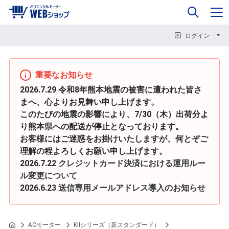
0
企業情報
カート
閉じる
閉じる
閉じる
ログイン
重要なお知らせ
2026.7.29 令和8年熊本地震の被害に遭われた皆さ
まへ、心よりお見舞い申し上げます。
このたびの地震の影響により、7/30（木）出荷分よ
り熊本県への配送が停止となっております。
お客様にはご迷惑をお掛けいたしますが、何とぞご
理解の程よろしくお願い申し上げます。
2026.7.22
クレジットカード決済における運用ルー
ル変更について
2026.6.23
送信専用メールアドレス導入のお知らせ
ACモーター
KIIシリーズ（新スタンダード）