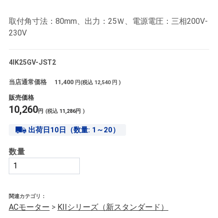
取付角寸法：80mm、出力：25Ｗ、電源電圧：三相200V-
230V
4IK25GV-JST2
当店通常価格
11,400
円(税込
12,540
円 )
販売価格
10,260
円
(税込
11,286
円
)
出荷日10日（数量: 1～20）
数量
関連カテゴリ：
ACモーター
>
KIIシリーズ（新スタンダード）