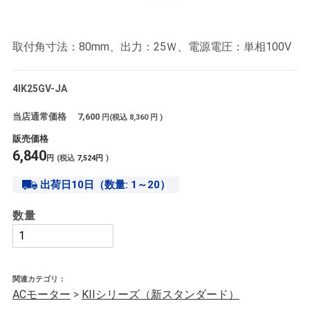
取付角寸法：80mm、出力：25Ｗ、電源電圧：単相100V
4IK25GV-JA
当店通常価格
7,600
円(税込
8,360
円 )
販売価格
6,840
円
(税込
7,524
円
)
出荷日10日（数量: 1～20）
数量
関連カテゴリ：
ACモーター
>
KIIシリーズ（新スタンダード）