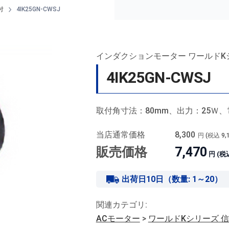
付
4IK25GN-CWSJ
インダクションモーター ワールドK
4IK25GN-CWSJ
取付角寸法：80mm、出力：25Ｗ、
当店通常価格
8,300
円 (税込
9,
販売価格
7,470
円 (税
出荷日10日（数量: 1～20）
関連カテゴリ:
ACモーター
>
ワールドKシリーズ 