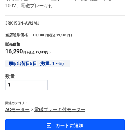
100V、電磁ブレーキ付
3RK15GN-AW2MJ
当店通常価格
18,100
円(税込
19,910
円 )
販売価格
16,290
円
(税込
17,919
円
)
出荷日5日（数量: 1～5）
数量
関連カテゴリ：
ACモーター
>
電磁ブレーキ付モーター
カートに追加