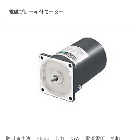
電磁ブレーキ付モーター
取付角寸法：70mm、出力：15Ｗ、電源電圧：単相