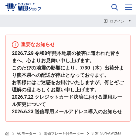
0
企業情報
カート
閉じる
閉じる
閉じる
ログイン
重要なお知らせ
2026.7.29 令和8年熊本地震の被害に遭われた皆さ
まへ、心よりお見舞い申し上げます。
このたびの地震の影響により、7/30（木）出荷分よ
り熊本県への配送が停止となっております。
お客様にはご迷惑をお掛けいたしますが、何とぞご
理解の程よろしくお願い申し上げます。
2026.7.22
クレジットカード決済における運用ルー
ル変更について
2026.6.23
送信専用メールアドレス導入のお知らせ
3RK15GN-AW2MJ
ACモーター
電磁ブレーキ付モーター