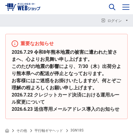
0
企業情報
カート
閉じる
閉じる
閉じる
ログイン
重要なお知らせ
2026.7.29 令和8年熊本地震の被害に遭われた皆さ
まへ、心よりお見舞い申し上げます。
このたびの地震の影響により、7/30（木）出荷分よ
り熊本県への配送が停止となっております。
お客様にはご迷惑をお掛けいたしますが、何とぞご
理解の程よろしくお願い申し上げます。
2026.7.22
クレジットカード決済における運用ルー
ル変更について
2026.6.23
送信専用メールアドレス導入のお知らせ
3GN18S
その他
平行軸ギヤヘッド