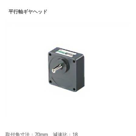
平行軸ギヤヘッド
取付角寸法：70mm、減速比：18