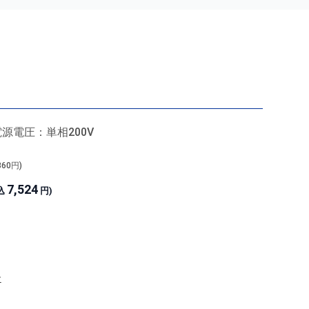
源電圧：単相200V
360
円)
7,524
込
円)
ー