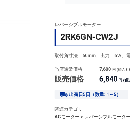
レバーシブルモーター
2RK6GN-CW2J
取付角寸法：60mm、出力：6Ｗ、電
当店通常価格
7,600
円 (税込
8,
販売価格
6,840
円 (税
出荷日5日（数量: 1～5）
関連カテゴリ:
ACモーター
>
レバーシブルモータ