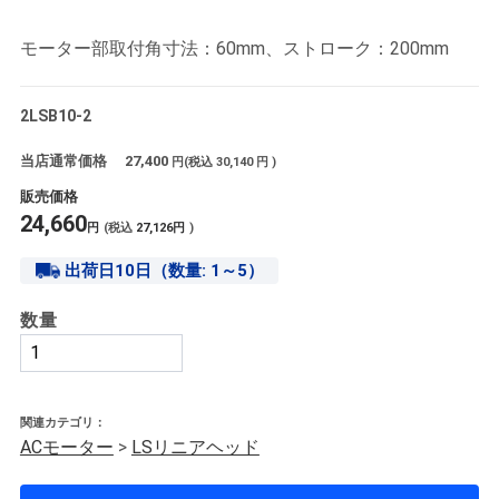
モーター部取付角寸法：60mm、ストローク：200mm
2LSB10-2
当店通常価格
27,400
円(税込
30,140
円 )
販売価格
24,660
円
(税込
27,126
円
)
出荷日10日（数量: 1～5）
数量
関連カテゴリ：
ACモーター
>
LSリニアヘッド