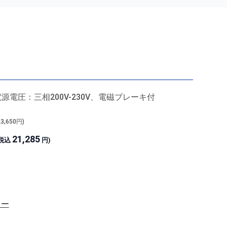
源電圧：三相200V-230V、電磁ブレーキ付
23,650
円)
21,285
(税込
円)
ター