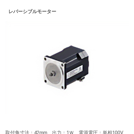
レバーシブルモーター
取付角寸法：42mm、出力：1Ｗ、電源電圧：単相100V