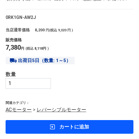
0RK1GN-AW2J
当店通常価格
8,200
円(税込
9,020
円 )
販売価格
7,380
円
(税込
8,118
円
)
出荷日5日（数量: 1～5）
数量
関連カテゴリ：
ACモーター
>
レバーシブルモーター
カートに追加