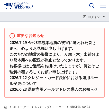
0
企業情報
カート
閉じる
閉じる
閉じる
ログイン
重要なお知らせ
2026.7.29 令和8年熊本地震の被害に遭われた皆さ
まへ、心よりお見舞い申し上げます。
このたびの地震の影響により、7/30（木）出荷分よ
り熊本県への配送が停止となっております。
お客様にはご迷惑をお掛けいたしますが、何とぞご
理解の程よろしくお願い申し上げます。
2026.7.22
クレジットカード決済における運用ルー
ル変更について
2026.6.23
送信専用メールアドレス導入のお知らせ
0RK1GN-AW2J
ACモーター
レバーシブルモーター